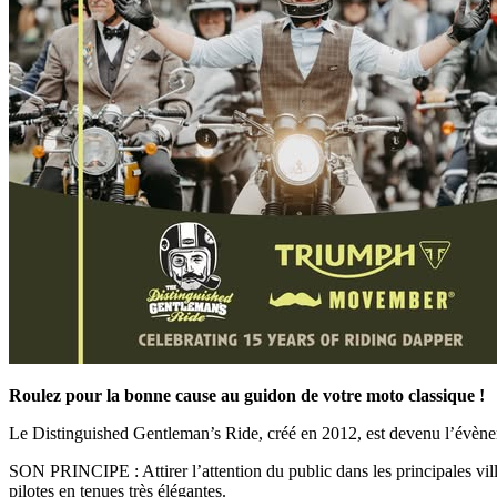
Roulez pour la bonne cause au guidon de votre moto classique !
Le Distinguished Gentleman’s Ride, créé en 2012, est devenu l’évèneme
SON PRINCIPE : Attirer l’attention du public dans les principales v
pilotes en tenues très élégantes.