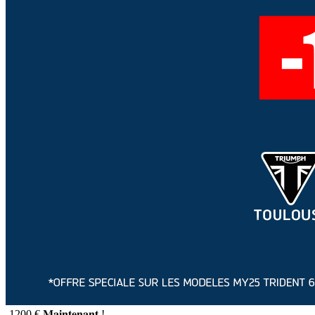
-1200 € 𝐌𝐚𝐢𝐧𝐭𝐞𝐧𝐚𝐧𝐭 !