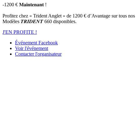
-1200 € 𝐌𝐚𝐢𝐧𝐭𝐞𝐧𝐚𝐧𝐭 !
Profitez chez « Trident Anglet » de 1200 € d’Avantage sur tous nos
Modèles 𝑻𝑹𝑰𝑫𝑬𝑵𝑻 660 disponibles.
J'EN PROFITE !
Événement Facebook
Voir l'événement
Contacter l'organisateur